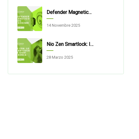
Defender Magnetico Disec 3G2MB: Sicurezza E Praticità Per Porte Blindate
14 Novembre 2025
Nio Zen Smartlock: Il Cilindro Di Sicurezza Smart Per Ogni Esigenza
28 Marzo 2025