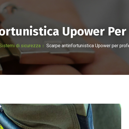
A
PRODOTTI
LINEA HOTEL
SERVIZI
PRONTO 
ortunistica Upower Per 
Sistemi di sicurezza
Scarpe antinfortunistica Upower per prof