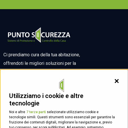
Ci prendiamo cura della tua abitazione,
offrendoti le migliori soluzioni per la
sicurezza
della tua casa o del tuo hotel.
Contin
Utilizziamo i cookie e altre
tecnologie
Noi e altre
7 terze parti
selezionate utilizziamo cookie e
tecnologie simili. Questi strumenti sono essenziali per garantire la
fruizione dei contenuti digitali, migliorare la navigazione e, previo
Servizi
tuo consenso, per scopi pubblicitari. Ad esempio, potremmo