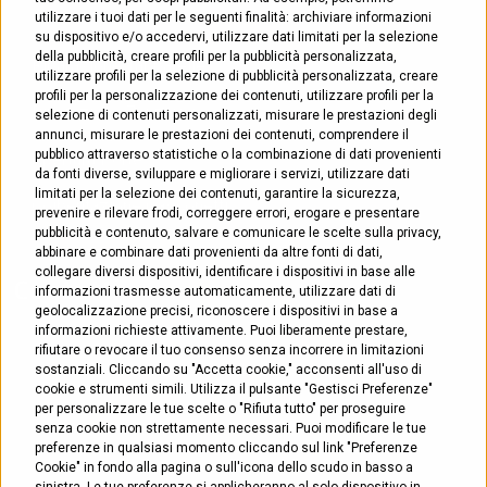
utilizzare i tuoi dati per le seguenti finalità: archiviare informazioni
su dispositivo e/o accedervi, utilizzare dati limitati per la selezione
della pubblicità, creare profili per la pubblicità personalizzata,
Riparazione Tapparelle
utilizzare profili per la selezione di pubblicità personalizzata, creare
profili per la personalizzazione dei contenuti, utilizzare profili per la
Riparazione Zanzariere
selezione di contenuti personalizzati, misurare le prestazioni degli
annunci, misurare le prestazioni dei contenuti, comprendere il
pubblico attraverso statistiche o la combinazione di dati provenienti
Apertura Porte
da fonti diverse, sviluppare e migliorare i servizi, utilizzare dati
limitati per la selezione dei contenuti, garantire la sicurezza,
Coibentazione Cassonetti
prevenire e rilevare frodi, correggere errori, erogare e presentare
pubblicità e contenuto, salvare e comunicare le scelte sulla privacy,
abbinare e combinare dati provenienti da altre fonti di dati,
collegare diversi dispositivi, identificare i dispositivi in base alle
Contatti
informazioni trasmesse automaticamente, utilizzare dati di
geolocalizzazione precisi, riconoscere i dispositivi in base a
informazioni richieste attivamente. Puoi liberamente prestare,
rifiutare o revocare il tuo consenso senza incorrere in limitazioni
Cosenza
, viale Mancini 208
sostanziali. Cliccando su "Accetta cookie," acconsenti all'uso di
0984 1758128
cookie e strumenti simili. Utilizza il pulsante "Gestisci Preferenze"
per personalizzare le tue scelte o "Rifiuta tutto" per proseguire
senza cookie non strettamente necessari. Puoi modificare le tue
Montepaone
, via Cavour snc
preferenze in qualsiasi momento cliccando sul link "Preferenze
Cookie" in fondo alla pagina o sull'icona dello scudo in basso a
0967 522451
sinistra. Le tue preferenze si applicheranno al solo dispositivo in