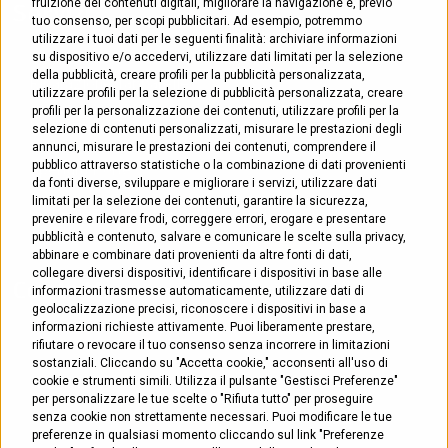
fruizione dei contenuti digitali, migliorare la navigazione e, previo
Servizi
tuo consenso, per scopi pubblicitari. Ad esempio, potremmo
utilizzare i tuoi dati per le seguenti finalità: archiviare informazioni
su dispositivo e/o accedervi, utilizzare dati limitati per la selezione
della pubblicità, creare profili per la pubblicità personalizzata,
Riparazione Tapparelle
utilizzare profili per la selezione di pubblicità personalizzata, creare
profili per la personalizzazione dei contenuti, utilizzare profili per la
Riparazione Zanzariere
selezione di contenuti personalizzati, misurare le prestazioni degli
annunci, misurare le prestazioni dei contenuti, comprendere il
pubblico attraverso statistiche o la combinazione di dati provenienti
Apertura Porte
da fonti diverse, sviluppare e migliorare i servizi, utilizzare dati
limitati per la selezione dei contenuti, garantire la sicurezza,
Coibentazione Cassonetti
prevenire e rilevare frodi, correggere errori, erogare e presentare
pubblicità e contenuto, salvare e comunicare le scelte sulla privacy,
abbinare e combinare dati provenienti da altre fonti di dati,
collegare diversi dispositivi, identificare i dispositivi in base alle
Contatti
informazioni trasmesse automaticamente, utilizzare dati di
geolocalizzazione precisi, riconoscere i dispositivi in base a
informazioni richieste attivamente. Puoi liberamente prestare,
rifiutare o revocare il tuo consenso senza incorrere in limitazioni
Cosenza
, viale Mancini 208
sostanziali. Cliccando su "Accetta cookie," acconsenti all'uso di
0984 1758128
cookie e strumenti simili. Utilizza il pulsante "Gestisci Preferenze"
per personalizzare le tue scelte o "Rifiuta tutto" per proseguire
senza cookie non strettamente necessari. Puoi modificare le tue
Montepaone
, via Cavour snc
preferenze in qualsiasi momento cliccando sul link "Preferenze