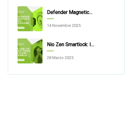
Defender Magnetico Disec 3G2MB: Sicurezza E Praticità Per Porte Blindate
14 Novembre 2025
Nio Zen Smartlock: Il Cilindro Di Sicurezza Smart Per Ogni Esigenza
28 Marzo 2025