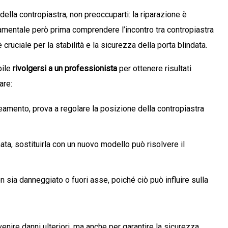
ella contropiastra, non preoccuparti: la riparazione è
mentale però prima comprendere l’incontro tra contropiastra
uciale per la stabilità e la sicurezza della porta blindata.
bile
rivolgersi a un professionista
per ottenere risultati
are:
neamento, prova a regolare la posizione della contropiastra
a, sostituirla con un nuovo modello può risolvere il
non sia danneggiato o fuori asse, poiché ciò può influire sulla
ire danni ulteriori, ma anche per garantire la sicurezza