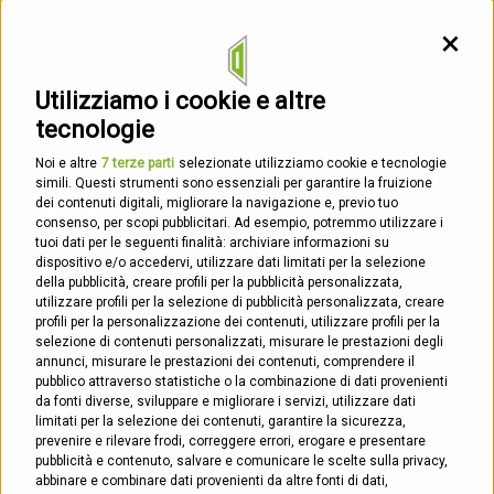
sicurezza
della tua casa o del tuo hotel.
Contin
Utilizziamo i cookie e altre
tecnologie
Noi e altre
7 terze parti
selezionate utilizziamo cookie e tecnologie
simili. Questi strumenti sono essenziali per garantire la fruizione
dei contenuti digitali, migliorare la navigazione e, previo tuo
Servizi
consenso, per scopi pubblicitari. Ad esempio, potremmo utilizzare i
tuoi dati per le seguenti finalità: archiviare informazioni su
dispositivo e/o accedervi, utilizzare dati limitati per la selezione
della pubblicità, creare profili per la pubblicità personalizzata,
Riparazione Tapparelle
utilizzare profili per la selezione di pubblicità personalizzata, creare
profili per la personalizzazione dei contenuti, utilizzare profili per la
Riparazione Zanzariere
selezione di contenuti personalizzati, misurare le prestazioni degli
annunci, misurare le prestazioni dei contenuti, comprendere il
pubblico attraverso statistiche o la combinazione di dati provenienti
Apertura Porte
da fonti diverse, sviluppare e migliorare i servizi, utilizzare dati
limitati per la selezione dei contenuti, garantire la sicurezza,
Coibentazione Cassonetti
prevenire e rilevare frodi, correggere errori, erogare e presentare
pubblicità e contenuto, salvare e comunicare le scelte sulla privacy,
abbinare e combinare dati provenienti da altre fonti di dati,